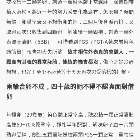
次收集十二顆熟卵，創造一顆染色體正常囊胚，滿懷期待
植入落榜。將近一年的努力瞬間化為烏有，怎麼辦？時間
無價！卵巢早衰又不想借卵的她，三個月後含淚再拚，又
取卵兩次只收集到四顆卵，解凍後一顆毀損，創造一顆外
表漂亮囊胚（5BB），可惜看到PGS（PGT-A著床前染色
體篩檢）報告卻大失所望，
這才相信外表真的會騙人，一
顆虛有其表的異常胚胎，連植的機會都沒
，傷心之餘冷靜
想想，也好！至少不必苦等十五天再次忍受落榜的打擊。
兩輪合卵不成，四十歲的她不得不認真面對借
卵
年輕卵（20幾歲）染色體正常率高，聽說植一顆正常囊胚
高達60~70%懷孕率，掙扎半年配對，解凍卵子庫十六顆
熟卵受精，創造五顆囊胚送檢兩顆PGS一顆正常，重拾信