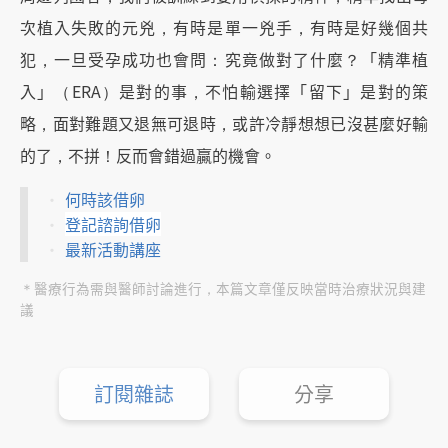
次植入失敗的元兇，有時是單一兇手，有時是好幾個共
犯，一旦受孕成功也會問：究竟做對了什麼？「精準植
入」（ERA）是對的事，不怕輸選擇「留下」是對的策
略，面對難題又退無可退時，或許冷靜想想已沒甚麼好輸
的了，不拼！反而會錯過贏的機會。
何時該借卵
登記諮詢借卵
最新活動講座
＊醫療行為需與醫師討論進行，本篇文章僅反映當時治療狀況與建
議
訂閱雜誌
分享