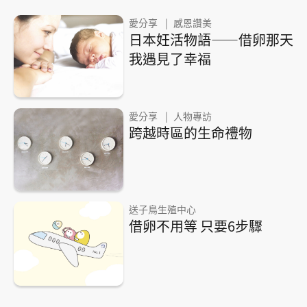
愛分享
感恩讚美
日本妊活物語——借卵那天
我遇見了幸福
愛分享
人物專訪
跨越時區的生命禮物
送子鳥生殖中心
借卵不用等 只要6步驟