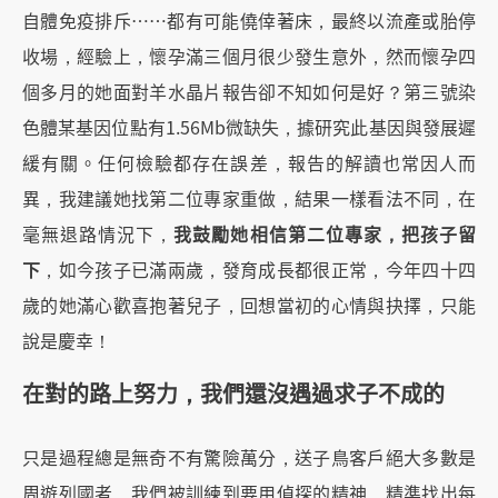
自體免疫排斥……都有可能僥倖著床，最終以流產或胎停
收場，經驗上，懷孕滿三個月很少發生意外，然而懷孕四
個多月的她面對羊水晶片報告卻不知如何是好？第三號染
色體某基因位點有1.56Mb微缺失，據研究此基因與發展遲
緩有關。任何檢驗都存在誤差，報告的解讀也常因人而
異，我建議她找第二位專家重做，結果一樣看法不同，在
毫無退路情況下，
我鼓勵她相信第二位專家，把孩子留
下
，如今孩子已滿兩歲，發育成長都很正常，今年四十四
歲的她滿心歡喜抱著兒子，回想當初的心情與抉擇，只能
說是慶幸！
在對的路上努力，我們還沒遇過求子不成的
只是過程總是無奇不有驚險萬分，送子鳥客戶絕大多數是
周遊列國者，我們被訓練到要用偵探的精神，精準找出每