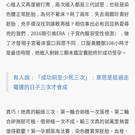
心植入又再度被打敗，兩次植入都是三代試管，也就是染
色體正常胚胎，為何不著床？耗了兩年，失去兩顆珍貴好
胚胎，兇手還沒找到誰敢再植？相信事出必有因且熱愛尋
兇的我們，2016剛引進ERA（子宮內膜容受性檢測），做
了才發現子宮著床窗口與眾不同，口服黃體酮108小時才
是最佳時間，她植入剩餘三顆未鑑定囊胚終於成功受孕。
有人說：「成功前至少死三次」；意思是挺過走
霉運的日子三次才會成
真巧！她真的輸過三次：第一輪合卵植一次落榜、第二輪
合卵無胚可植、借卵植一次不成。輸三次真的就萬里無雲
值得歡慶？第一孕期是淘汰賽，染色體異常胚胎、血栓、